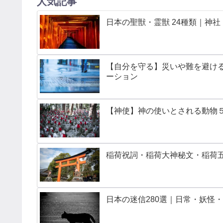
人気記事
日本の聖獣・霊獣 24種類｜神
【自分を守る】災いや難を避ける呪
ーション
【神使】神の使いとされる動物５
稲荷祝詞・稲荷大神秘文・稲荷
日本の迷信280選｜日常・妖怪