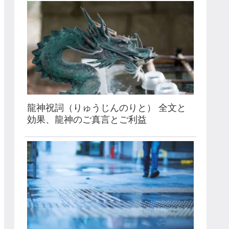
龍神祝詞（りゅうじんのりと） 全文と
効果、龍神のご真言とご利益