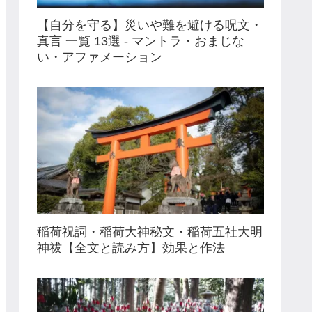
【自分を守る】災いや難を避ける呪文・
真言 一覧 13選 - マントラ・おまじな
い・アファメーション
稲荷祝詞・稲荷大神秘文・稲荷五社大明
神祓【全文と読み方】効果と作法