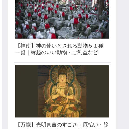
【神使】神の使いとされる動物５１種
一覧｜縁起のいい動物・ご利益など
【万能】光明真言のすごさ！厄払い・除