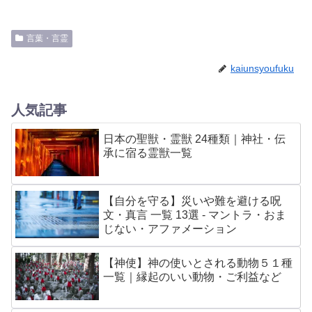
言葉・言霊
kaiunsyoufuku
人気記事
日本の聖獣・霊獣 24種類｜神社・伝
承に宿る霊獣一覧
【自分を守る】災いや難を避ける呪
文・真言 一覧 13選 - マントラ・おま
じない・アファメーション
【神使】神の使いとされる動物５１種
一覧｜縁起のいい動物・ご利益など