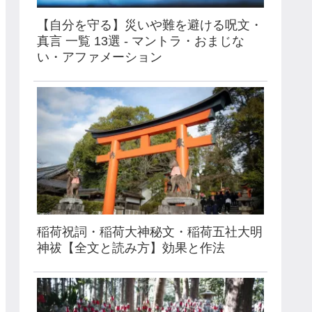
【自分を守る】災いや難を避ける呪文・
真言 一覧 13選 - マントラ・おまじな
い・アファメーション
稲荷祝詞・稲荷大神秘文・稲荷五社大明
神祓【全文と読み方】効果と作法