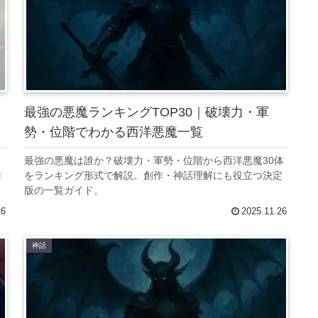
を
最強の悪魔ランキングTOP30｜破壊力・軍
勢・位階でわかる西洋悪魔一覧
最強の悪魔は誰か？破壊力・軍勢・位階から西洋悪魔30体
活
をランキング形式で解説。創作・神話理解にも役立つ決定
版の一覧ガイド。
26
2025.11.26
神話