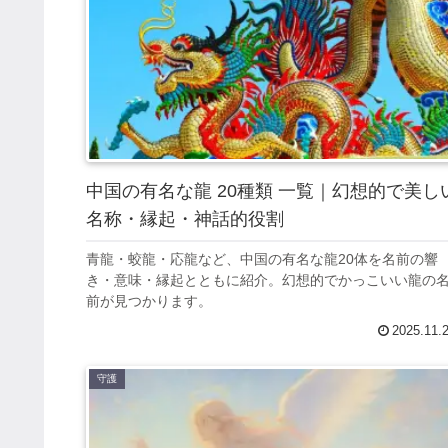
中国の有名な龍 20種類 一覧｜幻想的で美し
名称・縁起・神話的役割
青龍・蛟龍・応龍など、中国の有名な龍20体を名前の響
き・意味・縁起とともに紹介。幻想的でかっこいい龍の
前が見つかります。
2025.11.
守護