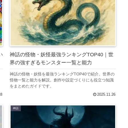
い
神話の怪物・妖怪最強ランキングTOP40｜世
界の強すぎるモンスター一覧と能力
神話の怪物・妖怪を最強ランキングTOP40で紹介。世界の
名
怪物一覧と能力を解説。創作や設定づくりにも役立つ知識
をまとめたガイドです。
28
2025.11.26
神話