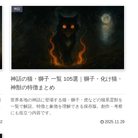
神話
神話の猫・獅子 一覧 105選｜獅子・化け猫・
神獣の特徴まとめ
有
世界各地の神話に登場する猫・獅子・虎などの猫系霊獣を
界
一覧で解説。特徴と象徴を理解できる保存版。創作・考察
にも役立つ内容です。
02
2025.11.29