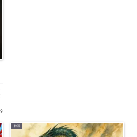
｜
わ
覧
29
神話