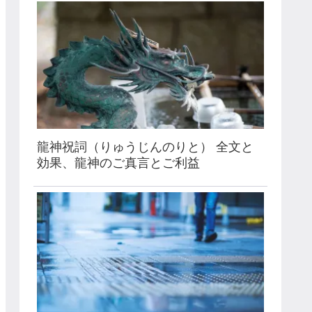
龍神祝詞（りゅうじんのりと） 全文と
効果、龍神のご真言とご利益