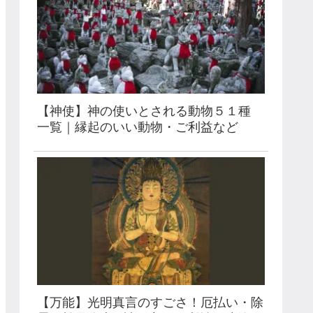
【神使】神の使いとされる動物５１種
一覧｜縁起のいい動物・ご利益など
【万能】光明真言のすごさ！厄払い・除